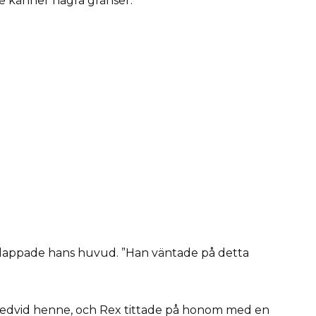
e känner några gränser.
n klappade hans huvud. ”Han väntade på detta
dvid henne, och Rex tittade på honom med en