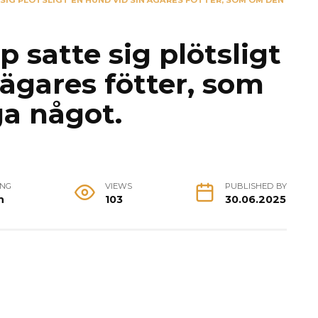
SIG PLÖTSLIGT EN HUND VID SIN ÄGARES FÖTTER, SOM OM DEN
p satte sig plötsligt
 ägares fötter, som
ga något.
ING
VIEWS
PUBLISHED BY
n
103
30.06.2025