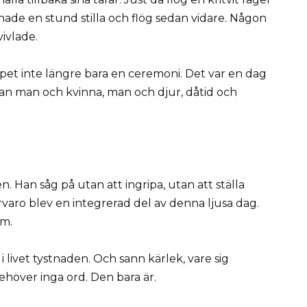
nade en stund stilla och flög sedan vidare. Någon
vivlade.
pet inte längre bara en ceremoni. Det var en dag
lan man och kvinna, man och djur, dåtid och
. Han såg på utan att ingripa, utan att ställa
rvaro blev en integrerad del av denna ljusa dag.
em.
i livet tystnaden. Och sann kärlek, vare sig
behöver inga ord. Den bara är.