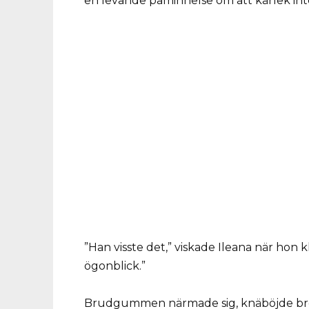
en levande påminnelse om att kärlek int
”Han visste det,” viskade Ileana när ho
ögonblick.”
Brudgummen närmade sig, knäböjde bre