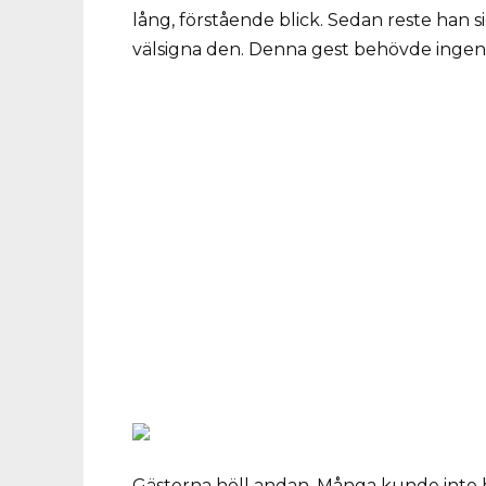
lång, förstående blick. Sedan reste han si
välsigna den. Denna gest behövde ingen 
Gästerna höll andan. Många kunde inte håll