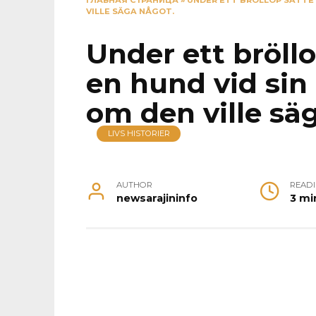
ГЛАВНАЯ СТРАНИЦА
»
UNDER ETT BRÖLLOP SATTE 
VILLE SÄGA NÅGOT.
Under ett bröllo
en hund vid sin
om den ville sä
LIVS HISTORIER
AUTHOR
READ
newsarajininfo
3 mi