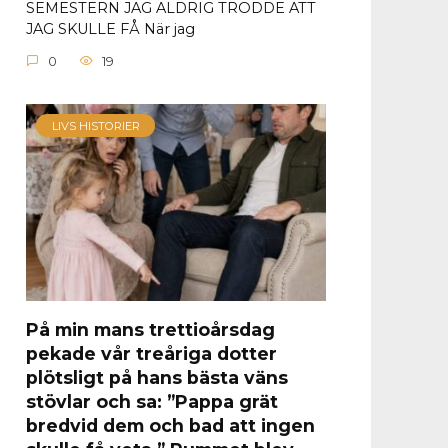
SEMESTERN JAG ALDRIG TRODDE ATT
JAG SKULLE FÅ När jag
0
19
LIVS HISTORIER
På min mans trettioårsdag
pekade vår treåriga dotter
plötsligt på hans bästa väns
stövlar och sa: ”Pappa grät
bredvid dem och bad att ingen