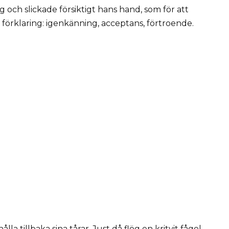
g och slickade försiktigt hans hand, som för att
förklaring: igenkänning, acceptans, förtroende.
a tillbaka sina tårar. Just då flög en kritvit fågel