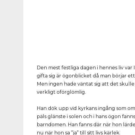
Den mest festliga dagen i hennes liv var
gifta sig är ögonblicket då man börjar ett 
Men ingen hade väntat sig att det skul
verkligt oförglömlig.
Han dök upp vid kyrkans ingång som om 
päls glänste i solen och i hans ögon fann
barndomen. Han fanns där när hon lärde si
nu när hon sa ”ja” till sitt livs kärlek.