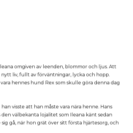
 Ileana omgiven av leenden, blommor och ljus. Att
nytt liv, fullt av förväntningar, lycka och hopp.
le vara hennes hund Rex som skulle göra denna dag
han visste att han måste vara nära henne. Hans
s den välbekanta lojalitet som Ileana känt sedan
g gå, när hon grät över sitt första hjärtesorg, och