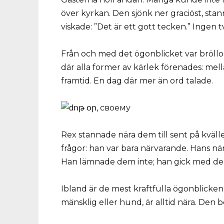
över kyrkan. Den sjönk ner graciöst, stan
viskade: ”Det är ett gott tecken.” Ingen t
Från och med det ögonblicket var bröllo
där alla former av kärlek förenades: mel
framtid. En dag där mer än ord talade.
Rex stannade nära dem till sent på kvällen
frågor: han var bara närvarande. Hans nä
Han lämnade dem inte; han gick med d
Ibland är de mest kraftfulla ögonblicken 
mänsklig eller hund, är alltid nära. Den 