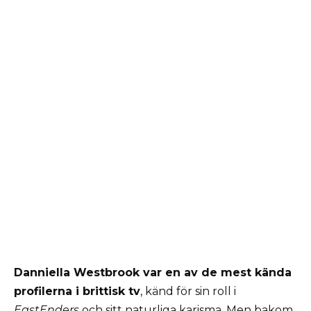
Danniella Westbrook var en av de mest kända
profilerna i brittisk tv
, känd för sin roll i
EastEnders
och sitt naturliga karisma. Men bakom