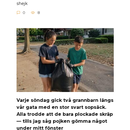
shejk
0
8
Varje söndag gick två grannbarn längs
vår gata med en stor svart sopsäck.
Alla trodde att de bara plockade skräp
— tills jag såg pojken gömma något
under mitt fönster