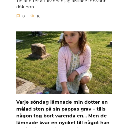
Tio år efter att kvinnan jag älskade försvann
dök hon
0
16
Varje söndag lämnade min dotter en
målad sten på sin pappas grav – tills
någon tog bort varenda en… Men de
lämnade kvar en nyckel till något han