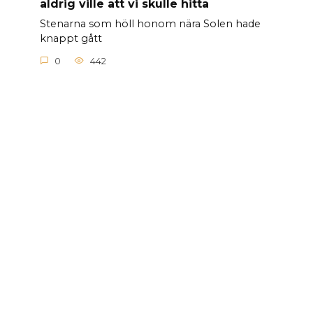
aldrig ville att vi skulle hitta
Stenarna som höll honom nära Solen hade
knappt gått
0
442