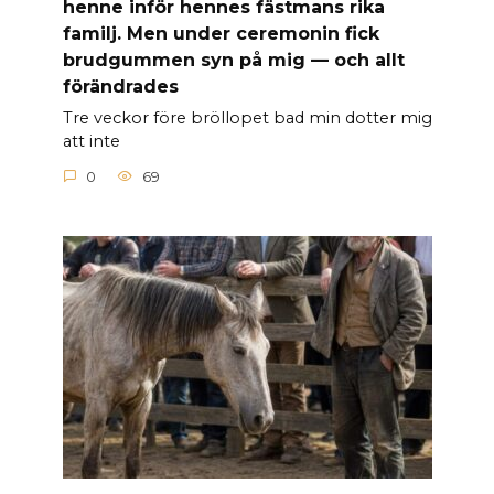
henne inför hennes fästmans rika
familj. Men under ceremonin fick
brudgummen syn på mig — och allt
förändrades
Tre veckor före bröllopet bad min dotter mig
att inte
0
69