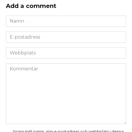
Add a comment
Namn
*
E-
postadress
*
Webbplats
Kommentar
Spara mitt namn, min e-postadress och webbplats i denna