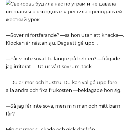
—Sover ni fortfarande? —sa hon utan att knacka—.
Klockan är nästan sju. Dags att gå upp…
—Får vi inte sova lite längre på helgen? —frågade
jag irriterat—. Ut ur vårt sovrum, tack.
—Du är mor och hustru. Du kan väl gå upp före
alla andra och fixa frukosten —beklagade hon sig.
—Så jag får inte sova, men min man och mitt barn
får?
Min svärmor suckade och gick därifrån