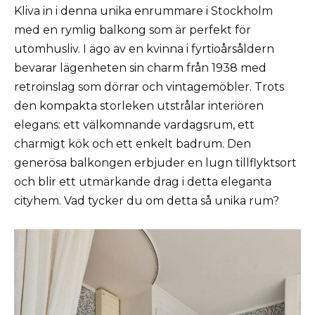
Kliva in i denna unika enrummare i Stockholm
med en rymlig balkong som är perfekt för
utomhusliv. I ägo av en kvinna i fyrtioårsåldern
bevarar lägenheten sin charm från 1938 med
retroinslag som dörrar och vintage­möbler. Trots
den kompakta storleken utstrålar interiören
elegans: ett välkomnande vardagsrum, ett
charmigt kök och ett enkelt badrum. Den
generösa balkongen erbjuder en lugn tillflyktsort
och blir ett utmärkande drag i detta eleganta
cityhem. Vad tycker du om detta så unika rum?