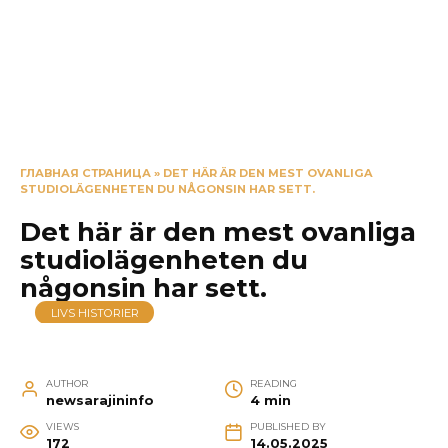
ГЛАВНАЯ СТРАНИЦА
»
DET HÄR ÄR DEN MEST OVANLIGA
STUDIOLÄGENHETEN DU NÅGONSIN HAR SETT.
Det här är den mest ovanliga
studiolägenheten du
någonsin har sett.
LIVS HISTORIER
AUTHOR
READING
newsarajininfo
4 min
VIEWS
PUBLISHED BY
172
14.05.2025