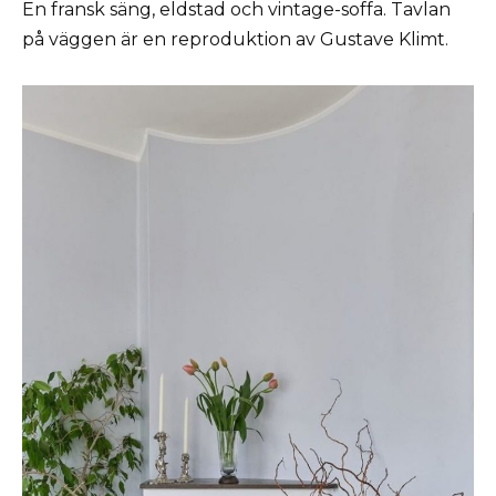
En fransk säng, eldstad och vintage-soffa. Tavlan
på väggen är en reproduktion av Gustave Klimt.