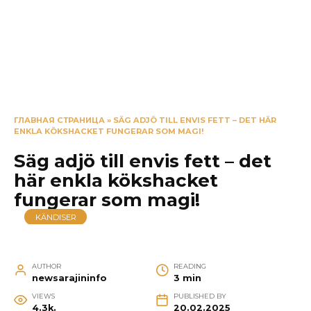
ГЛАВНАЯ СТРАНИЦА
»
SÄG ADJÖ TILL ENVIS FETT – DET HÄR
ENKLA KÖKSHACKET FUNGERAR SOM MAGI!
Säg adjö till envis fett – det
här enkla kökshacket
fungerar som magi!
KÄNDISER
AUTHOR
READING
newsarajininfo
3 min
VIEWS
PUBLISHED BY
4.3k.
20.02.2025