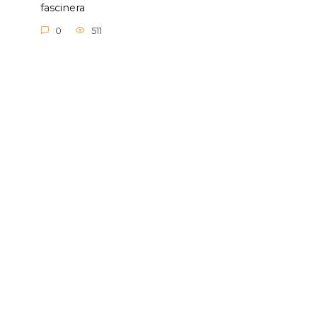
fascinera
0
511