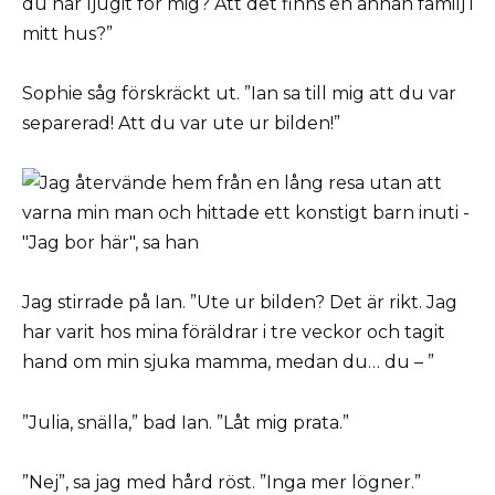
du har ljugit för mig? Att det finns en annan familj i
mitt hus?”
Sophie såg förskräckt ut. ”Ian sa till mig att du var
separerad! Att du var ute ur bilden!”
Jag stirrade på Ian. ”Ute ur bilden? Det är rikt. Jag
har varit hos mina föräldrar i tre veckor och tagit
hand om min sjuka mamma, medan du… du – ”
”Julia, snälla,” bad Ian. ”Låt mig prata.”
”Nej”, sa jag med hård röst. ”Inga mer lögner.”