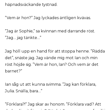
häpnadsväckande tystnad.
”Vem är hon?” Jag lyckades äntligen kvävas.
”Jag är Sophie,” sa kvinnan med darrande röst.
”Jag… jag tänkte…”
Jag höll upp en hand för att stoppa henne. ”Rädda
det”, snäste jag. Jag vände mig mot Ian och min
röst höjde sig. ”Vem är hon, Ian? Och vem är det
barnet?”
Ian såg ut att kunna svimma. ”Jag kan förklara,
Julia. Snälla, bara…”
”Förklara?!” Jag skar av honom. ”Förklara vad? Att