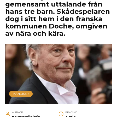
gemensamt uttalande från
hans tre barn. Skådespelaren
dog i sitt hem i den franska
kommunen Doche, omgiven
av nära och kära.
KÄNDISER
AUTHOR
READING
newsarajininfo
3 min