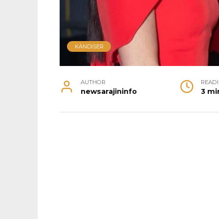
KÄNDISER
AUTHOR
READ
newsarajininfo
3 mi