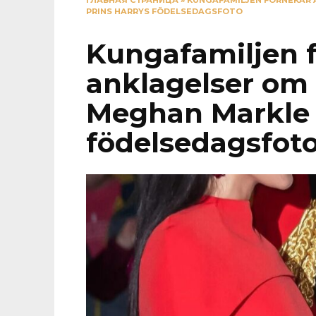
ГЛАВНАЯ СТРАНИЦА
»
KUNGAFAMILJEN FÖRNEKAR 
PRINS HARRYS FÖDELSEDAGSFOTO
Kungafamiljen 
anklagelser om 
Meghan Markle f
födelsedagsfot