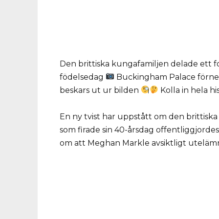
Den brittiska kungafamiljen delade ett fo
födelsedag
Buckingham Palace förnek
beskars ut ur bilden
Kolla in hela hi
En ny tvist har uppstått om den brittiska
som firade sin 40-årsdag offentliggjord
om att Meghan Markle avsiktligt utelämn