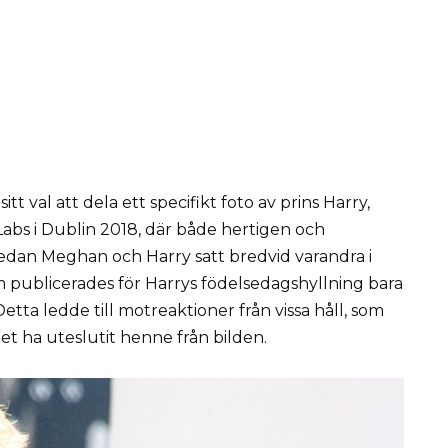
t val att dela ett specifikt foto av prins Harry,
bs i Dublin 2018, där både hertigen och
edan Meghan och Harry satt bredvid varandra i
m publicerades för Harrys födelsedagshyllning bara
ta ledde till motreaktioner från vissa håll, som
t ha uteslutit henne från bilden.