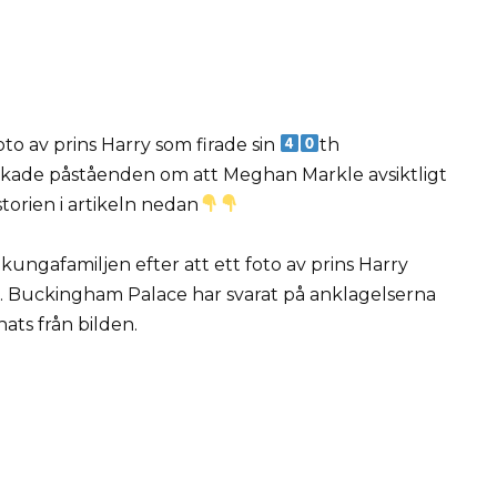
to av prins Harry som firade sin
th
ade påståenden om att Meghan Markle avsiktligt
storien i artikeln nedan
 kungafamiljen efter att ett foto av prins Harry
es. Buckingham Palace har svarat på anklagelserna
ats från bilden.