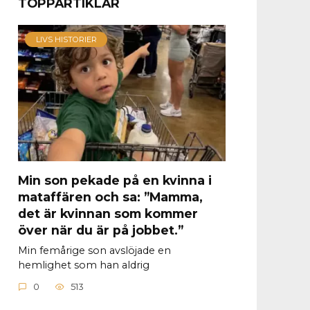
TOPPARTIKLAR
LIVS HISTORIER
Min son pekade på en kvinna i
mataffären och sa: ”Mamma,
det är kvinnan som kommer
över när du är på jobbet.”
Min femårige son avslöjade en
hemlighet som han aldrig
0
513