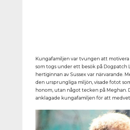
Kungafamiljen var tvungen att motivera sit
som togs under ett besök på Dogpatch La
hertiginnan av Sussex var närvarande. M
den ursprungliga miljön, visade fotot so
honom, utan något tecken på Meghan. Det
anklagade kungafamiljen för att medvete