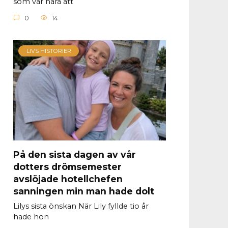
som var nära att
0
14
LIVS HISTORIER
På den sista dagen av vår
dotters drömsemester
avslöjade hotellchefen
sanningen min man hade dolt
Lilys sista önskan När Lily fyllde tio år
hade hon