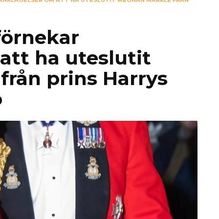
ANKLAGELSER OM ATT HA UTESLUTIT MEGHAN MARKLE FRÅN
förnekar
att ha uteslutit
rån prins Harrys
o