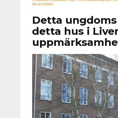
ГЛАВНАЯ СТРАНИЦА
»
DETTA UNGDOMS BESLUT AT
PÅ INTERNET
Detta ungdoms 
detta hus i Live
uppmärksamhet 