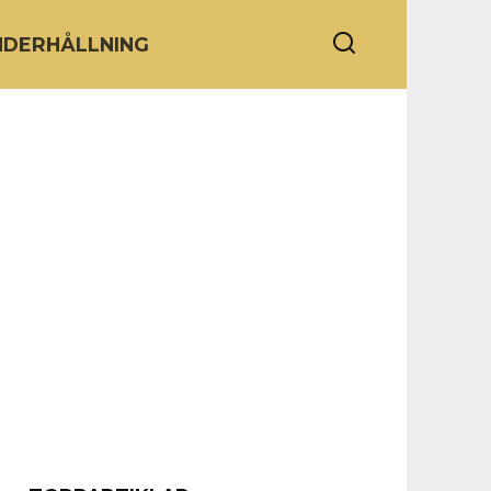
NDERHÅLLNING