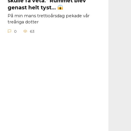
skulle få veta.” Rummet blev
genast helt tyst…
På min mans trettioårsdag pekade vår
treåriga dotter
0
63