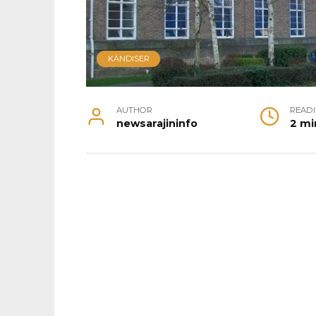
KÄNDISER
AUTHOR
READ
newsarajininfo
2 mi