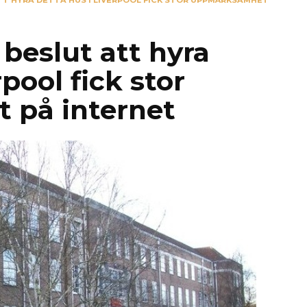
T HYRA DETTA HUS I LIVERPOOL FICK STOR UPPMÄRKSAMHET
beslut att hyra
rpool fick stor
på internet