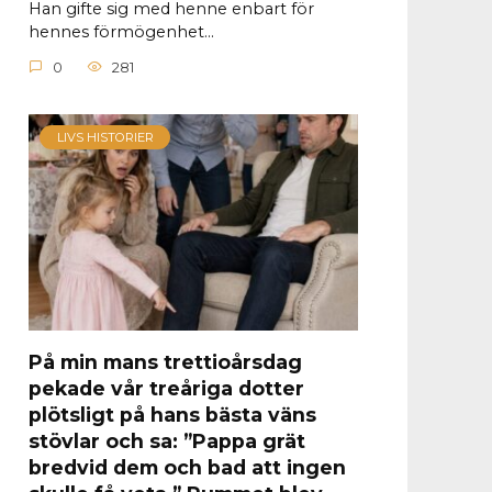
Han gifte sig med henne enbart för
hennes förmögenhet…
0
281
LIVS HISTORIER
På min mans trettioårsdag
pekade vår treåriga dotter
plötsligt på hans bästa väns
stövlar och sa: ”Pappa grät
bredvid dem och bad att ingen